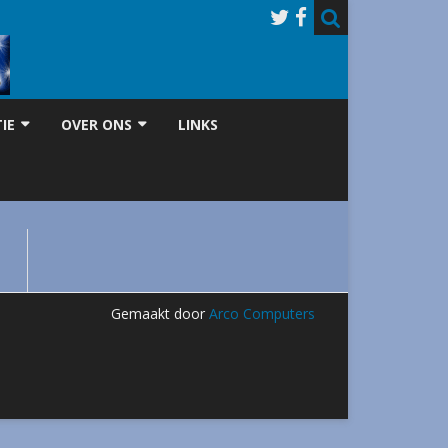
IE
OVER ONS
LINKS
FRANK
GESCHIEDENIS
JUDGE
LHASA APSO ABOUTUS FOKKER
Gemaakt door
Arco Computers
LHASA APSO ABOUTUS KENNEL
EN
LHASA APSO MEDIA PERS
 DE FOKKER
NANCY
EN